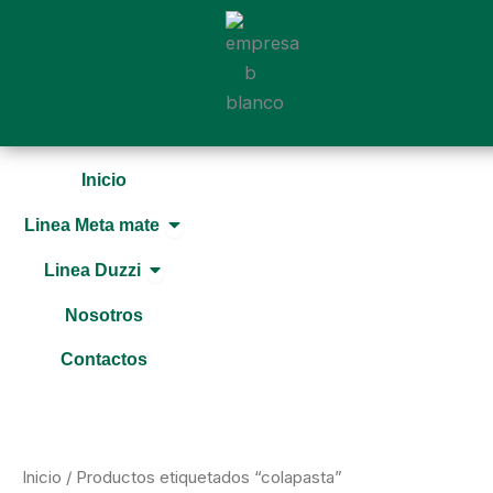
Ir
al
contenido
Inicio
Open Linea Meta mate
Linea Meta mate
Open Linea Duzzi
Linea Duzzi
Nosotros
Contactos
Inicio
/ Productos etiquetados “colapasta”