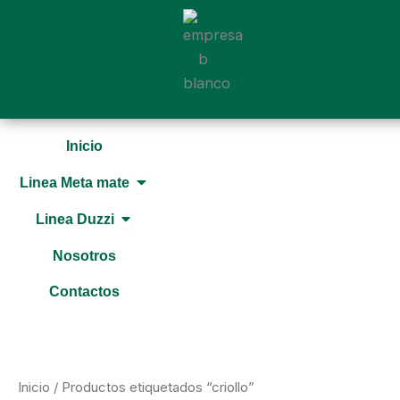
Ir
al
contenido
Inicio
Open Linea Meta mate
Linea Meta mate
Open Linea Duzzi
Linea Duzzi
Nosotros
Contactos
Inicio
/ Productos etiquetados “criollo”