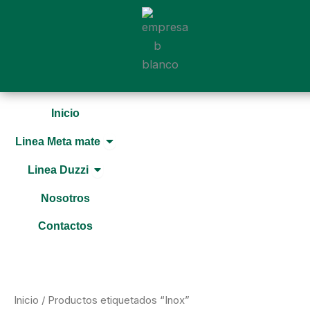
Ir
al
contenido
Inicio
Open Linea Meta mate
Linea Meta mate
Open Linea Duzzi
Linea Duzzi
Nosotros
Contactos
Inicio
/ Productos etiquetados “Inox”