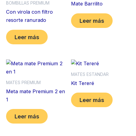
BOMBILLAS PREMIUM
Mate Barrilito
Con virola con filtro
resorte ranurado
Leer más
Leer más
MATES ESTANDAR
MATES PREMIUM
Kit Tereré
Meta mate Premium 2 en
1
Leer más
Leer más