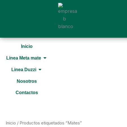
Ir
al
contenido
Inicio
Open Linea Meta mate
Linea Meta mate
Open Linea Duzzi
Linea Duzzi
Nosotros
Contactos
Inicio
/ Productos etiquetados “Mates”