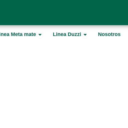
Open Linea Meta mate
Open Linea Duzz
inea Meta mate
Linea Duzzi
Nosotros