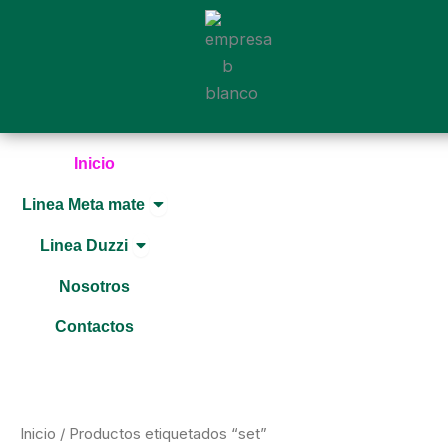
Ir
al
contenido
Inicio
Open Linea Meta mate
Linea Meta mate
Open Linea Duzzi
Linea Duzzi
Nosotros
Contactos
Inicio
/ Productos etiquetados “set”