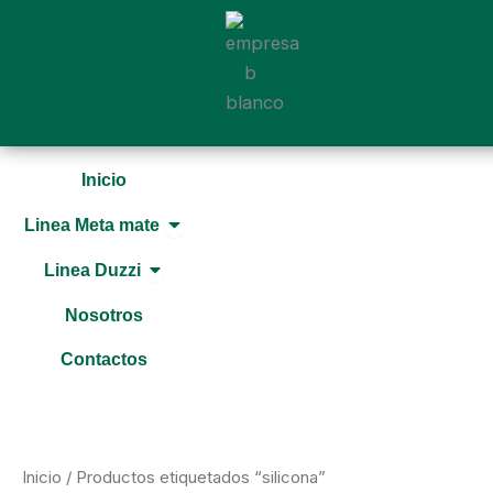
Ir
al
contenido
Inicio
Open Linea Meta mate
Linea Meta mate
Open Linea Duzzi
Linea Duzzi
Nosotros
Contactos
Inicio
/ Productos etiquetados “silicona”