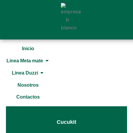
Ir
al
contenido
Inicio
Open Linea Meta mate
Linea Meta mate
Open Linea Duzzi
Linea Duzzi
Nosotros
Contactos
Cucukit