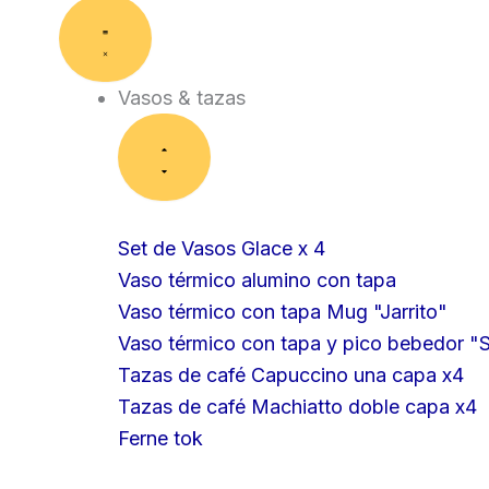
Close
Close
Close
Close
Open
Open
Open
Open
Vasos
Compoteras
Cocina
Hogar
Vasos
Compoteras
Cocina
Hogar
&
&
&
&
tazas
contenedores
tazas
contenedores
Vasos & tazas
Set de Vasos Glace x 4
Vaso térmico alumino con tapa
Vaso térmico con tapa Mug "Jarrito"
Vaso térmico con tapa y pico bebedor "S
Tazas de café Capuccino una capa x4
Tazas de café Machiatto doble capa x4
Ferne tok