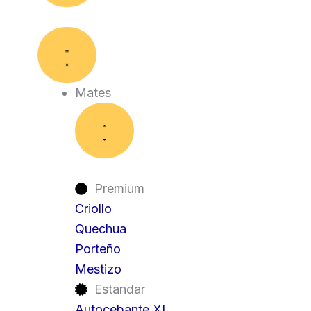
Close
Close
Close
Open
Open
Open
Mates
Bombillas
Accesorios
Mates
Bombillas
Accesorios
Mates
Premium
Criollo
Quechua
Porteño
Mestizo
Estandar
Autocebante XL