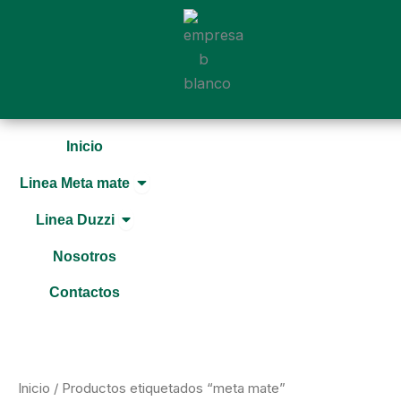
Ir
al
contenido
Inicio
Open Linea Meta mate
Linea Meta mate
Open Linea Duzzi
Linea Duzzi
Nosotros
Contactos
Inicio
/ Productos etiquetados “meta mate”