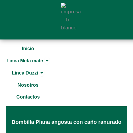
Ir
al
contenido
Inicio
Open Linea Meta mate
Linea Meta mate
Open Linea Duzzi
Linea Duzzi
Nosotros
Contactos
Bombilla Plana angosta con caño ranurado