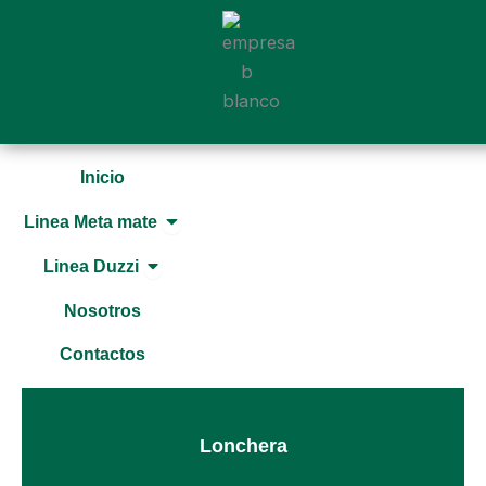
Ir
al
contenido
Inicio
Open Linea Meta mate
Linea Meta mate
Open Linea Duzzi
Linea Duzzi
Nosotros
Contactos
Lonchera